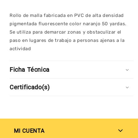
Yrds
Yrds
x
x
Rollo de malla fabricada en PVC de alta densidad
1
1
Mts)
Mts)
pigmentada fluorescente color naranjo 50 yardas.
Se utiliza para demarcar zonas y obstaculizar el
paso en lugares de trabajo a personas ajenas a la
actividad
Ficha Técnica
Certificado(s)
MI CUENTA