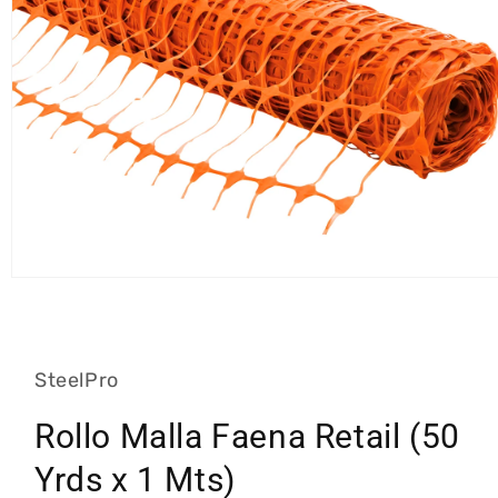
Abrir
elemento
multimedia
1
en
una
SteelPro
ventana
modal
Rollo Malla Faena Retail (50
Yrds x 1 Mts)