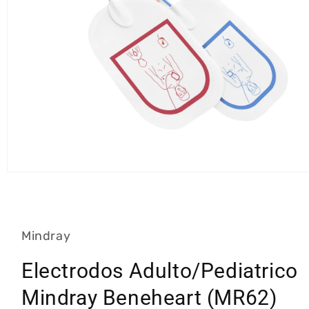
Abrir
elemento
multimedia
1
en
una
Mindray
ventana
modal
Electrodos Adulto/Pediatrico
Mindray Beneheart (MR62)