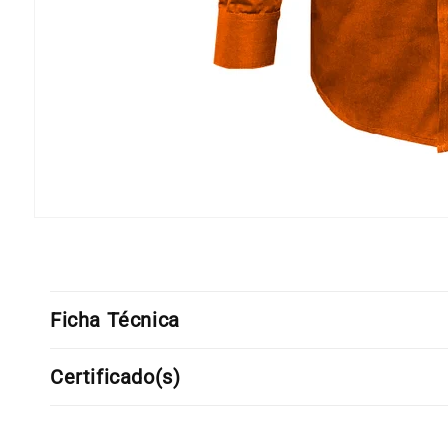
Abrir
elemento
multimedia
1
en
una
ventana
Ficha Técnica
modal
Certificado(s)