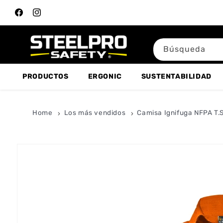
Ir directamente
al contenido
Facebook
Instagram
Búsqueda
PRODUCTOS
ERGONIC
SUSTENTABILIDAD
Home
Los más vendidos
Camisa Ignifuga NFPA T.
Ir directamente
a la
información
del producto