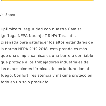
Ignifuga
Ignifuga
NFPA
NFPA
T.S
T.S
Share
HW
HW
Tarasafe
Tarasafe
Naranjo
Naranjo
Optimiza tu seguridad con nuestra Camisa
Ignífuga NFPA Naranjo T.S HW Tarasafe.
Diseñada para satisfacer los altos estándares de
la norma NFPA 2112:2018, esta prenda es más
que una simple camisa; es una barrera confiable
que protege a los trabajadores industriales de
las exposiciones térmicas de corta duración al
fuego. Confort, resistencia y máxima protección,
todo en un solo producto.