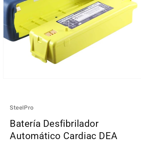
Abrir
elemento
multimedia
1
en
una
SteelPro
ventana
modal
Batería Desfibrilador
Automático Cardiac DEA