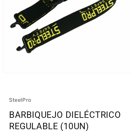
Abrir
elemento
multimedia
1
en
una
SteelPro
ventana
modal
BARBIQUEJO DIELÉCTRICO
REGULABLE (10UN)