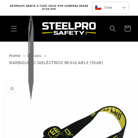
Ir directamente
DESPACHO GRATIS A TODO CHILE POR COMPRAS DESDE
Chile
al contenido
$100.000
Carrito
Home
Cascos
BARBIQUEJO DIELÉCTRICO REGULABLE (10UN)
Ir directamente
a la
información
del producto