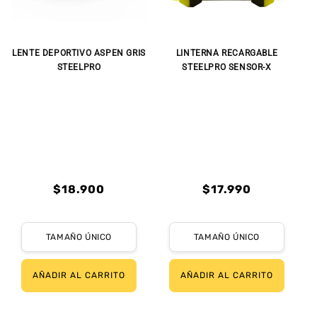
LENTE DEPORTIVO ASPEN GRIS
LINTERNA RECARGABLE
STEELPRO
STEELPRO SENSOR-X
Precio
Precio
$18.900
$17.990
habitual
habitual
Precio
Precio
Precio
Precio
habitual
de
habitual
de
TAMAÑO ÚNICO
TAMAÑO ÚNICO
oferta
oferta
AÑADIR AL CARRITO
AÑADIR AL CARRITO