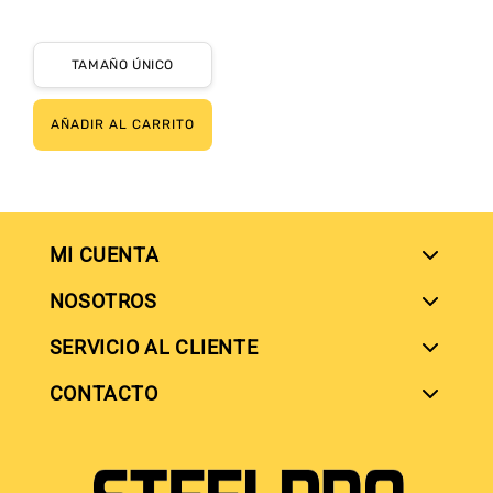
habitual
Precio
Precio
habitual
de
TAMAÑO ÚNICO
oferta
AÑADIR AL CARRITO
MI CUENTA
NOSOTROS
SERVICIO AL CLIENTE
SIGUENOS EN
CONTACTO