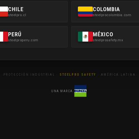
CHILE
COLOMBIA
steelpro.cl
steelprocolombia.com
PERÚ
MÉXICO
steelproperu.com
steelprosafety.mx
PROTECCIÓN INDUSTRIAL ·
STEELPRO SAFETY
· AMÉRICA LATINA
UNA MARCA